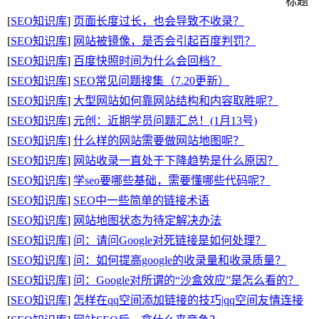
标题
[
SEO知识库
]
页面长度过长，也会导致不收录？
[
SEO知识库
]
网站被镜像，是否会引起百度判罚？
[
SEO知识库
]
百度快照时间为什么会回档？
[
SEO知识库
]
SEO常见问题搜集（7.20更新）
[
SEO知识库
]
大型网站如何靠网站结构和内容取胜呢？
[
SEO知识库
]
元创：近期学员问题汇总！(1月13号)
[
SEO知识库
]
什么样的网站需要做网站地图呢？
[
SEO知识库
]
网站收录一直处于下降趋势是什么原因？
[
SEO知识库
]
学seo要哪些基础，需要懂哪些代码呢？
[
SEO知识库
]
SEO中一些简单的链接术语
[
SEO知识库
]
网站地图状态为待定解决办法
[
SEO知识库
]
问：请问Google对死链接是如何处理？
[
SEO知识库
]
问：如何提高google的收录量和收录质量？
[
SEO知识库
]
问：Google对所谓的“沙盒效应”是怎么看的？
[
SEO知识库
]
怎样在qq空间添加链接的技巧|qq空间友情连接