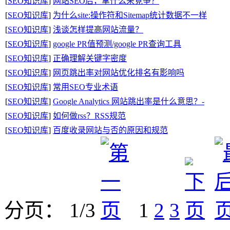
[
SEO知识库
]
网站SEO后，拿什么来竞争？
[
SEO知识库
]
为什么site:操作符和Sitemap统计数据不一样
[
SEO知识库
]
浅谈怎样提高网站流量？
[
SEO知识库
]
google PR值预测/google PR查询工具
[
SEO知识库
]
正确理解关键字密度
[
SEO知识库
]
网页跳出率对网站优化排名有影响吗
[
SEO知识库
]
常用SEO专业术语
[
SEO知识库
]
Google Analytics 网站跳出率是什么意思？-
[
SEO知识库
]
如何做rss？RSS规范
[
SEO知识库
]
百度收录网站与否的原因和规范
分页： 1/3
1
2
3